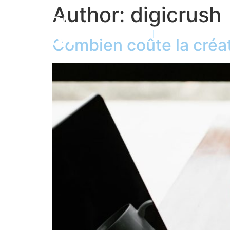
Author:
digicrush
Digicrush
Services
Combien coûte la créat